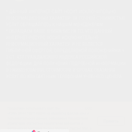
* ДАННЫЙ ИНТЕРНЕТ-САЙТ НОСИТ ИСКЛЮЧИТЕЛЬНО
ИНФОРМАЦИОННЫЙ ХАРАКТЕР. ЗА ТОЧНОЙ СТОИМОСТЬЮ
УСЛУГ ОБРАЩАЙТЕСЬ К НАШИМ МЕНЕДЖЕРАМ.
* ОБРАЩАЕМ ВАШЕ ВНИМАНИЕ НА ТО, ЧТО ДАННЫЙ
ИНТЕРНЕТ-РЕСУРС НОСИТ ИСКЛЮЧИТЕЛЬНО
ИНФОРМАЦИОННЫЙ ХАРАКТЕР И НЕ ЯВЛЯЕТСЯ
ПУБЛИЧНОЙ ОФЕРТОЙ, ОПРЕДЕЛЯЕМОЙ ПОЛОЖЕНИЯМИ Ч.
2 СТ. 437 ГРАЖДАНСКОГО КОДЕКСА РОССИЙСКОЙ
ФЕДЕРАЦИИ. ДЛЯ ПОЛУЧЕНИЯ ПОДРОБНОЙ ИНФОРМАЦИИ
О НАИМЕНОВАНИИ, СТОИМОСТИ И СРОКАХ ОКАЗАНИЯ
УСЛУГ ПО КОНТАКТНЫМ ТЕЛЕФОНАМ УЧЕБНОГО ЦЕНТРА
Продолжая использовать сайт, Вы
даете согласие
ООО
«КЭМ» (ИНН 1831143634) на обработку файлов куки и
пользовательских данных, собираемых посредством
Принять
агрегаторов статистики посетителей веб-сайтов и
метрических программ Яндекс Метрика, Рейтинг Mail, в